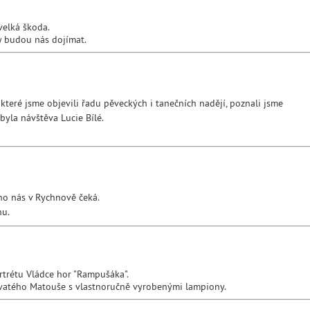
 velká škoda.
y budou nás dojímat.
 které jsme objevili řadu pěveckých i tanečních nadějí, poznali jsme
yla návštěva Lucie Bílé.
hno nás v Rychnově čeká.
nu.
trétu Vládce hor "Rampušáka".
svatého Matouše s vlastnoručně vyrobenými lampiony.