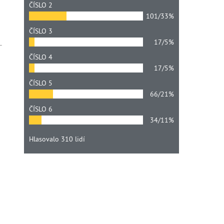
ČÍSLO 2
101/33%
ČÍSLO 3
17/5%
ČÍSLO 4
17/5%
ČÍSLO 5
66/21%
ČÍSLO 6
34/11%
Hlasovalo 310 lidí