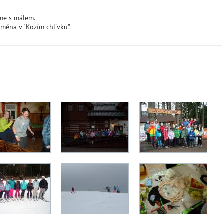
íme s málem.
měna v "Kozím chlívku".