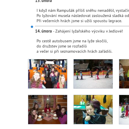
15. února
I když nám Rampušák příliš sněhu nenadělil, vystač
Po lyžování musela následovat zasloužená sladká od
Při večerních hrách jsme si užili spoustu legrace.
14. února
- Zahájení lyžařského výcviku v Jedlové!
Po cestě autobusem jsme na lyže skočili,
do družstev jsme se rozřadili
a večer si při seznamovacích hrách zařádili.