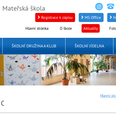
a Mateřská škola
Registrace k zápisu
MS Office
N
Hlavní stránka
O škole
Aktuality
Fot
ŠKOLNÍ DRUŽINA A KLUB
ŠKOLNÍ JÍDELNA
Hlavní st
 C