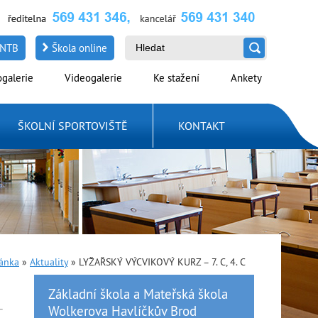
NTB
Škola online
ogalerie
Videogalerie
Ke stažení
Ankety
ŠKOLNÍ SPORTOVIŠTĚ
KONTAKT
ránka
»
Aktuality
»
LYŽAŘSKÝ VÝCVIKOVÝ KURZ – 7. C, 4. C
Základní škola a Mateřská škola
Wolkerova Havlíčkův Brod