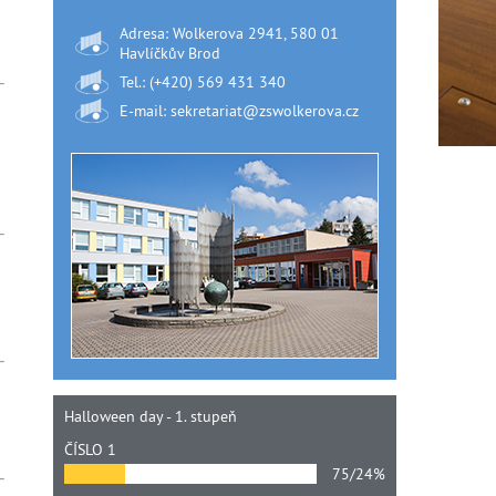
Adresa: Wolkerova 2941, 580 01
Havlíčkův Brod
Tel.: (+420) 569 431 340
E-mail: sekretariat@zswolkerova.cz
Halloween day - 1. stupeň
ČÍSLO 1
75/24%