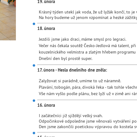
19. února
Krásný týden utekl jak voda, že už lyžák končí, to je
Na hory budeme už jenom vzpomínat a hezké zážitk
18. února
Jezdili jsme jako draci, máme smysl pro legraci.
Večer nás čekala soutěž Česko-Jedlová má talent, při
kouzelnického velmistra a zlatým hřebem programu b
Dnešní den byl prostě super.
17. února - Hesla dnešního dne zněla:
Zalyžovat si parádně, umíme to už náramně.
Plavání, tobogán, pára, divoká řeka - tak tohle všec
Vše nám vyšlo podle plánu, bez lyží už v zimě ani rá
16. února
I začátečníci již sjíždějí velký svah.
Odpočinkové odpoledne jsme věnovali vytváření por
Den jsme zakončili poetickou výpravou do kostela 