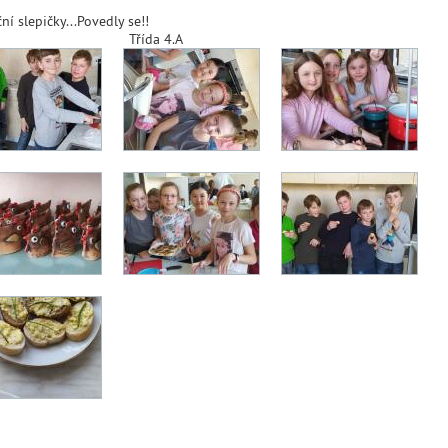
í slepičky...Povedly se!!
Třída 4.A