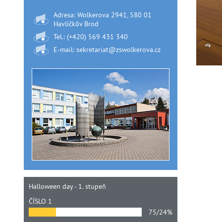
Adresa: Wolkerova 2941, 580 01
Havlíčkův Brod
Tel.: (+420) 569 431 340
E-mail: sekretariat@zswolkerova.cz
Halloween day - 1. stupeň
ČÍSLO 1
75/24%