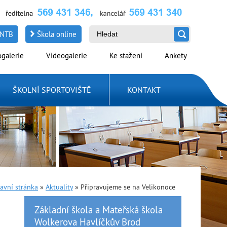
NTB
Škola online
ogalerie
Videogalerie
Ke stažení
Ankety
ŠKOLNÍ SPORTOVIŠTĚ
KONTAKT
avní stránka
»
Aktuality
»
Připravujeme se na Velikonoce
Základní škola a Mateřská škola
Wolkerova Havlíčkův Brod