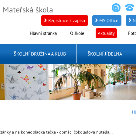
a Mateřská škola
Registrace k zápisu
MS Office
N
Hlavní stránka
O škole
Aktuality
Fot
ŠKOLNÍ DRUŽINA A KLUB
ŠKOLNÍ JÍDELNA
Hl
zánky a na konec sladká tečka - domácí čokoládová nutella...