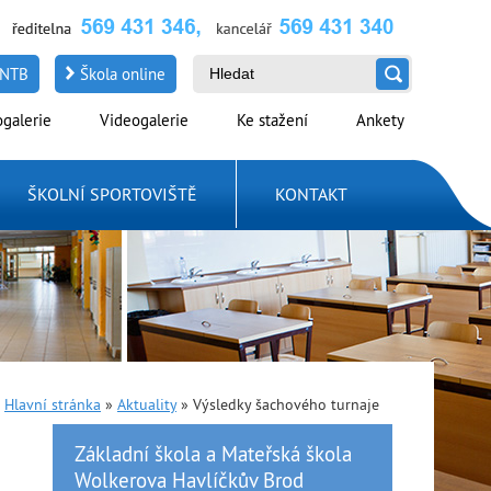
NTB
Škola online
ogalerie
Videogalerie
Ke stažení
Ankety
ŠKOLNÍ SPORTOVIŠTĚ
KONTAKT
Hlavní stránka
»
Aktuality
»
Výsledky šachového turnaje
Základní škola a Mateřská škola
Wolkerova Havlíčkův Brod