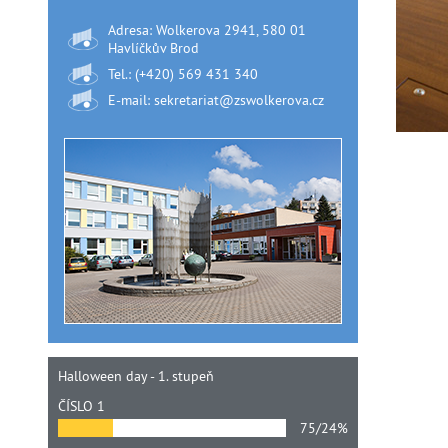
Adresa: Wolkerova 2941, 580 01
Havlíčkův Brod
Tel.: (+420) 569 431 340
E-mail: sekretariat@zswolkerova.cz
Halloween day - 1. stupeň
ČÍSLO 1
75/24%