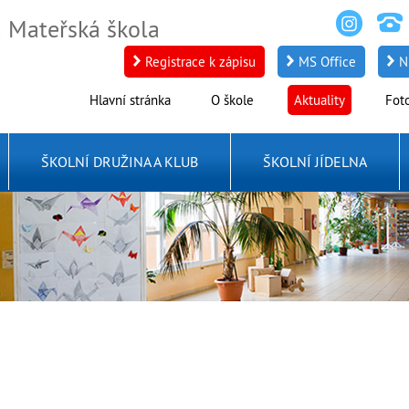
a Mateřská škola
Registrace k zápisu
MS Office
N
Hlavní stránka
O škole
Aktuality
Fot
ŠKOLNÍ DRUŽINA A KLUB
ŠKOLNÍ JÍDELNA