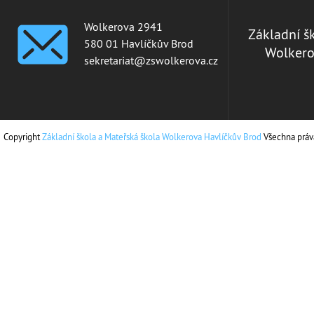
Wolkerova 2941
Základní š
580 01 Havlíčkův Brod
Wolkero
sekretariat@zswolkerova.cz
Copyright
Základní škola a Mateřská škola Wolkerova Havlíčkův Brod
Všechna práv