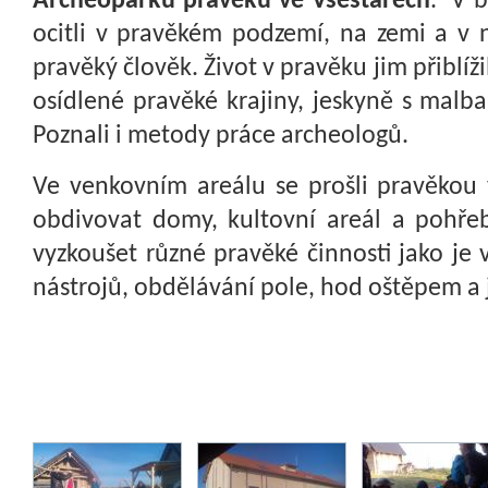
Archeoparku pravěku ve Všestarech
.
V b
ocitli v pravěkém podzemí, na zemi a v n
pravěký člověk. Život v pravěku jim přiblíž
osídlené pravěké krajiny, jeskyně s malba
Poznali i metody práce archeologů.
Ve venkovním areálu se prošli pravěkou 
obdivovat domy, kultovní areál a pohřeb
vyzkoušet různé pravěké činnosti jako j
nástrojů, obdělávání pole, hod oštěpem a j