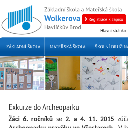
Základní škola a Mateřská škola
Wolkerova
Registrace k zápisu
Havlíčkův Brod
Hlavní stránka
ZÁKLADNÍ ŠKOLA
MATEŘSKÁ ŠKOLA
ŠKOLNÍ DRUŽINA
Exkurze do Archeoparku
Žáci 6. ročníků
se
2. a 4. 11. 2015
zúča